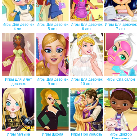
Игры Для девочек
Игры Для девочек
Игры Для девочек
Игры Для девочек
4 лет
5 лет
6 лет
7 лет
Игры Для 8 лет
Игры Для девочек
Игры Для девочек
Игры Спа салон
девочек
9 лет
10 лет
Игры Музыка
Игры Школа
Игры Про любовь
Игры Доктор
Плюшева