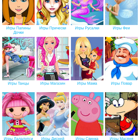
Игры Папины
Игры Прически
Игры Русалки
Игры Феи
Дочки
Игры Танцы
Игры Магазин
Игры Мама
Игры Повар
Игры Лалалупси
Игры Дисней
Игры Свинка
Игры Масяня