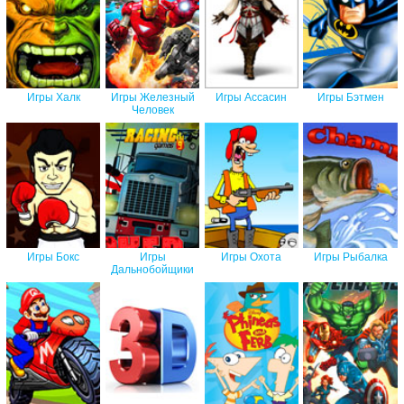
Игры Халк
Игры Железный
Игры Ассасин
Игры Бэтмен
Человек
Игры Бокс
Игры
Игры Охота
Игры Рыбалка
Дальнобойщики