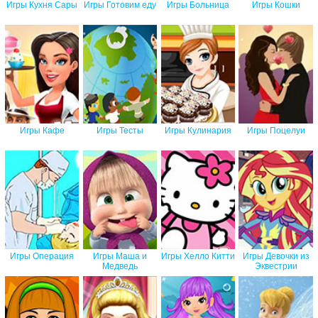
Игры Кухня Сары
Игры Готовим еду
Игры Больница
Игры Кошки
Игры Кафе
Игры Тесты
Игры Кулинария
Игры Поцелуи
Игры Операция
Игры Маша и
Игры Хелло Китти
Игры Девочки из
Медведь
Эквестрии