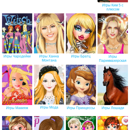
Игры Ким 5 с
плюсом
Игры Чародейки
Игры Ханна
Игры Братц
Игры
Монтана
Парикмахерская
Игры Мода
Игры Макияж
Игры Принцессы
Игры Лошади