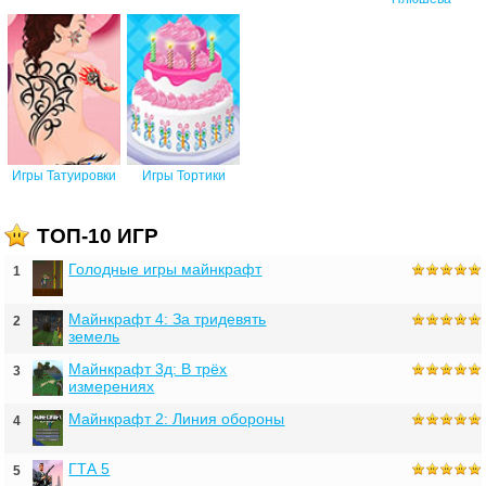
Игры Татуировки
Игры Тортики
ТОП-10 ИГР
Голодные игры майнкрафт
1
Майнкрафт 4: За тридевять
2
земель
Майнкрафт 3д: В трёх
3
измерениях
Майнкрафт 2: Линия обороны
4
ГТА 5
5