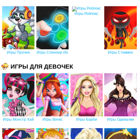
Игры Роблокс
Игры Прочее
Игры Спиннер Ио
Игры Стикмен
ИГРЫ ДЛЯ ДЕВОЧЕК
Игры Монстр Хай
Игры Винкс
Игры Барби
Игры Одевалки