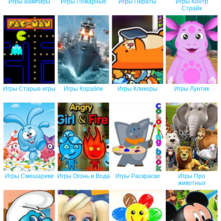
Игры Вампиры
Игры Пожарные
Игры Пираты
Игры Контр
Страйк
Игры Старые игры
Игры Корабли
Игры Кликеры
Игры Лунтик
Игры Смешарики
Игры Огонь и Вода
Игры Раскраски
Игры Про
животных