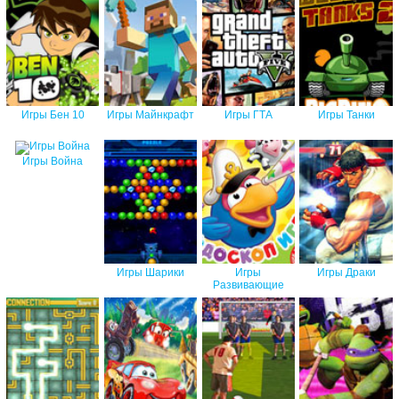
Игры Бен 10
Игры Майнкрафт
Игры ГТА
Игры Танки
Игры Война
Игры Шарики
Игры
Игры Драки
Развивающие