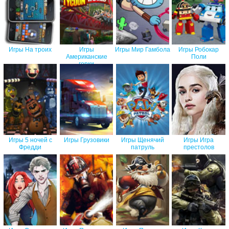
Игры На троих
Игры
Игры Мир Гамбола
Игры Робокар
Американские
Поли
горки
Игры 5 ночей с
Игры Грузовики
Игры Щенячий
Игры Игра
Фредди
патруль
престолов